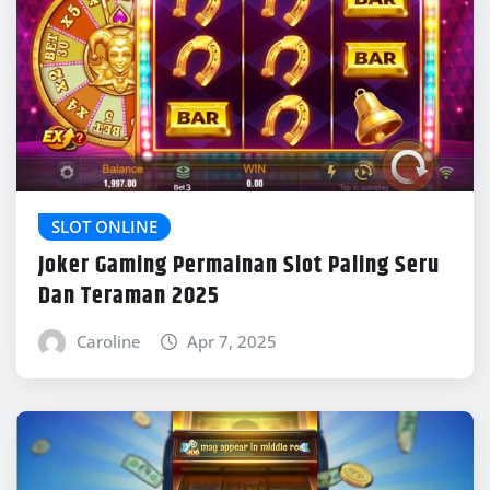
SLOT ONLINE
Joker Gaming Permainan Slot Paling Seru
Dan Teraman 2025
Caroline
Apr 7, 2025