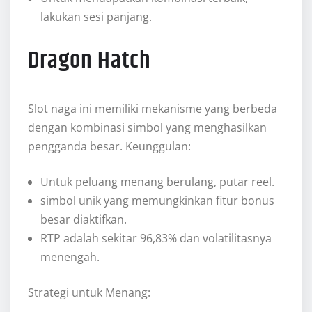
lakukan sesi panjang.
Dragon Hatch
Slot naga ini memiliki mekanisme yang berbeda
dengan kombinasi simbol yang menghasilkan
pengganda besar. Keunggulan:
Untuk peluang menang berulang, putar reel.
simbol unik yang memungkinkan fitur bonus
besar diaktifkan.
RTP adalah sekitar 96,83% dan volatilitasnya
menengah.
Strategi untuk Menang: