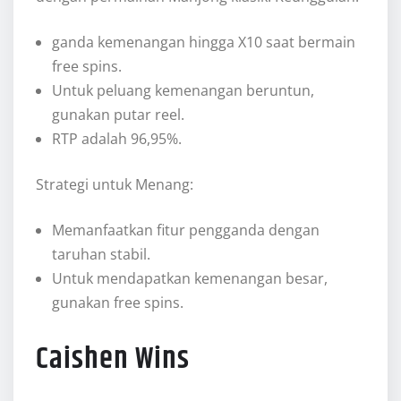
ganda kemenangan hingga X10 saat bermain
free spins.
Untuk peluang kemenangan beruntun,
gunakan putar reel.
RTP adalah 96,95%.
Strategi untuk Menang:
Memanfaatkan fitur pengganda dengan
taruhan stabil.
Untuk mendapatkan kemenangan besar,
gunakan free spins.
Caishen Wins